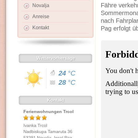
Fähre verkehrt
Novalja
Sommermonat
Anreise
nach Fahrplan
Kontakt
Pag erfolgt ü
Wettervorhersage
24
°C
28
°C
Kontakt
Ferienwohnungen Trcol
Ivanka Trcol
Nadbiskupa Tamaruta 36
53291 Novalja, Insel Pag