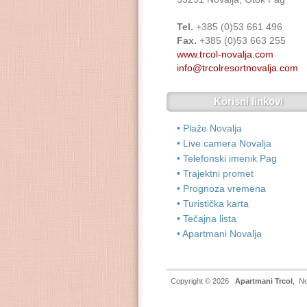
Tel.
+385 (0)53 661 496
Fax.
+385 (0)53 663 255
www.trcol-novalja.com
info@trcolresortnovalja.com
Korisni linkovi
• Plaže Novalja
• Live camera Novalja
• Telefonski imenik Pag
• Trajektni promet
• Prognoza vremena
• Turistička karta
• Tečajna lista
• Apartmani Novalja
Copyright © 2026
Apartmani Trcol
,
No