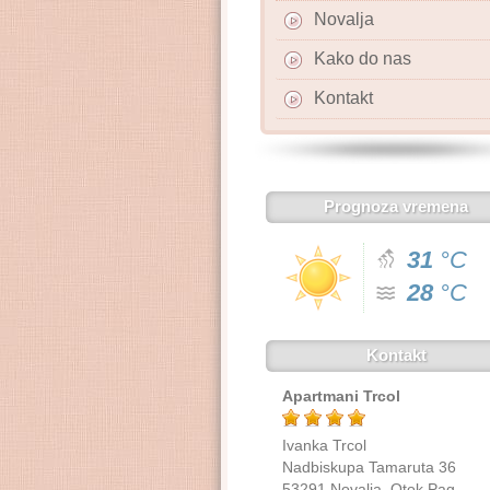
Novalja
Kako do nas
Kontakt
Prognoza vremena
31
°C
28
°C
Kontakt
Apartmani Trcol
Ivanka Trcol
Nadbiskupa Tamaruta 36
53291 Novalja, Otok Pag