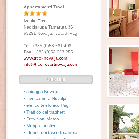
Appartamenti Trcol
Ivanka Trcol
Nadbiskupa Tamaruta 36
53291 Novalja, Isola di Pag
Tel.
+385 (0)53 661 496
Fax.
+385 (0)53 663 255
www.trcol-novalja.com
info@trcolresortnovalja.com
Link utili
• spiaggia Novalja
• Live camera Novalja
• elenco telefonico Pag
• Traffico dei traghetti
• Previsioni Meteo
• Mappa turistica
• Elenco dei tassi di cambio