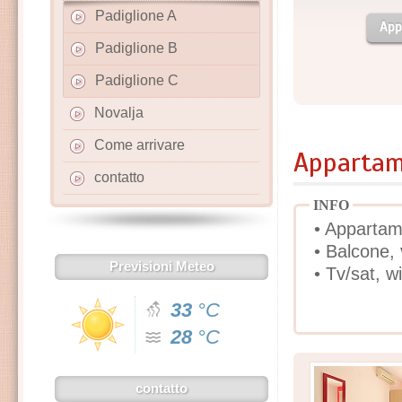
Padiglione A
App
Padiglione B
Padiglione C
Novalja
Come arrivare
Appartame
contatto
INFO
• Appartam
• Balcone,
Previsioni Meteo
• Tv/sat, wi
33
°C
28
°C
contatto