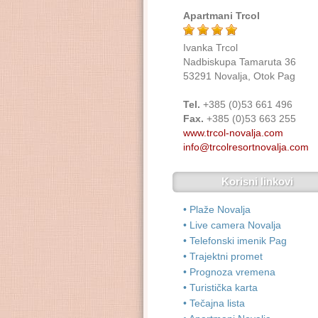
Apartmani Trcol
Ivanka Trcol
Nadbiskupa Tamaruta 36
53291 Novalja, Otok Pag
Tel.
+385 (0)53 661 496
Fax.
+385 (0)53 663 255
www.trcol-novalja.com
info@trcolresortnovalja.com
Korisni linkovi
• Plaže Novalja
• Live camera Novalja
• Telefonski imenik Pag
• Trajektni promet
• Prognoza vremena
• Turistička karta
• Tečajna lista