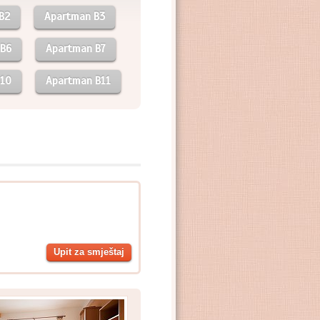
B2
Apartman B3
 B6
Apartman B7
10
Apartman B11
Upit za smještaj