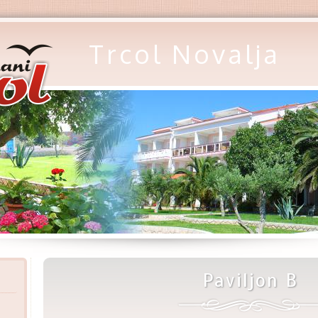
Trcol Novalja
Paviljon B