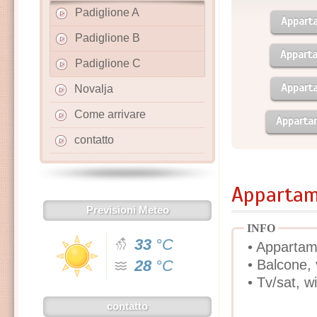
Padiglione A
Appart
Padiglione B
Appart
Padiglione C
Appart
Novalja
Come arrivare
Apparta
contatto
Appartame
Previsioni Meteo
INFO
33
°C
• Appartame
28
°C
• Balcone,
• Tv/sat, wi
contatto