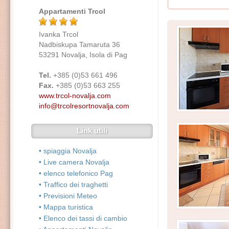
Appartamenti Trcol
Ivanka Trcol
Nadbiskupa Tamaruta 36
53291 Novalja, Isola di Pag
Tel.
+385 (0)53 661 496
Fax.
+385 (0)53 663 255
www.trcol-novalja.com
info@trcolresortnovalja.com
Link utili
• spiaggia Novalja
• Live camera Novalja
• elenco telefonico Pag
• Traffico dei traghetti
• Previsioni Meteo
• Mappa turistica
• Elenco dei tassi di cambio