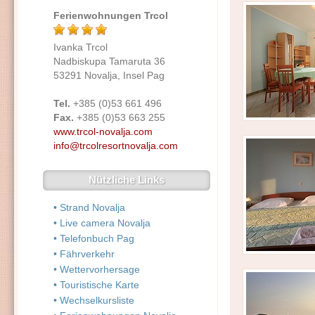
Ferienwohnungen Trcol
Ivanka Trcol
Nadbiskupa Tamaruta 36
53291 Novalja, Insel Pag
Tel.
+385 (0)53 661 496
Fax.
+385 (0)53 663 255
www.trcol-novalja.com
info@trcolresortnovalja.com
Nützliche Links
• Strand Novalja
• Live camera Novalja
• Telefonbuch Pag
• Fährverkehr
• Wettervorhersage
• Touristische Karte
• Wechselkursliste